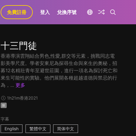
免費註冊
登入
兌換序號
十三門徒
香港導演雲翔結合男色,性愛,群交等元素，挑戰同志電
影美學尺度。學者安東尼為探尋生命與來生的奧秘，招
募12名精壯青年至避世莊園，進行一項名為探討死亡和
來生可能性的實驗。他們展開各種超越道德與禁忌的行
為，...
更多
1h21m
香港
2021
限
字幕
English
繁體中文
简体中文