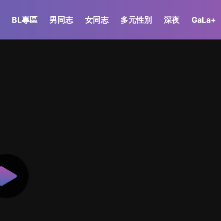
BL專區
男同志
女同志
多元性別
深夜
GaLa+