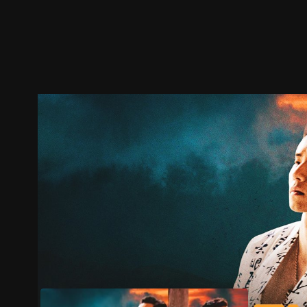
預告
劇照
推薦影片
劇情介紹