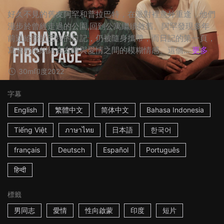
好久不見的舊友阿罕和普拉巴特，在派對裡意外重逢，他們
漫步於曾經走過的公園,回到公寓繼續敘舊。阿罕發現多年
前送給普拉巴特的日記，仍被隨身攜帶，而日記的第一頁，
寫著那段糾結在友情與愛情之間的模糊情感。這個...
更多
30m
印度
2022
字幕
English
繁體中文
简体中文
Bahasa Indonesia
Tiếng Việt
ภาษาไทย
日本語
한국어
français
Deutsch
Español
Português
हिन्दी
標籤
男同志
愛情
性向啟蒙
印度
短片