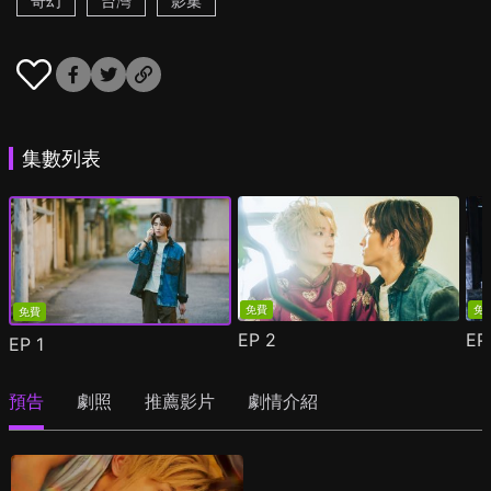
奇幻
台灣
影集
集數列表
免費
免
免費
EP
2
E
EP
1
預告
劇照
推薦影片
劇情介紹