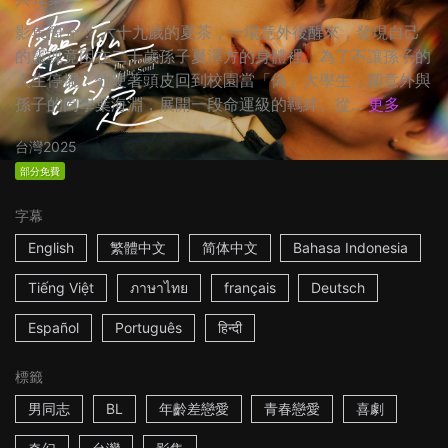
影集簡介： 六十九歲的夏茶，一場意外後醒來，發現自己
的靈魂竟困在二十歲孫子夏澤方的身體裡。為了不讓孫子的
人生停擺，他硬著頭皮回到校園當「偽」大學生，卻意外與
孫子的同學葉海淵，展開一段命運級的羈絆。從...
更多
台灣
2025
部分免費
字幕
English
繁體中文
简体中文
Bahasa Indonesia
Tiếng Việt
ภาษาไทย
français
Deutsch
Español
Português
हिन्दी
標籤
男同志
BL
年齡差戀愛
青春戀愛
喜劇