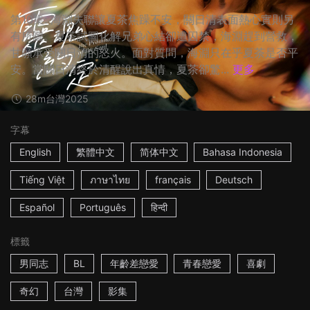
第10集: 海淵失聯讓夏茶焦躁不安，關日清表面熱心實則另
有所圖。夏茶試圖化解兄弟心結卻遭囚禁，海淵趕到營救，
甘願承受關日清的怒火。面對質問，海淵只在乎夏茶是否平
安。當關日清終於清醒說出真情，夏茶卻驚...
更多
28m
台灣
2025
字幕
English
繁體中文
简体中文
Bahasa Indonesia
Tiếng Việt
ภาษาไทย
français
Deutsch
Español
Português
हिन्दी
標籤
男同志
BL
年齡差戀愛
青春戀愛
喜劇
奇幻
台灣
影集