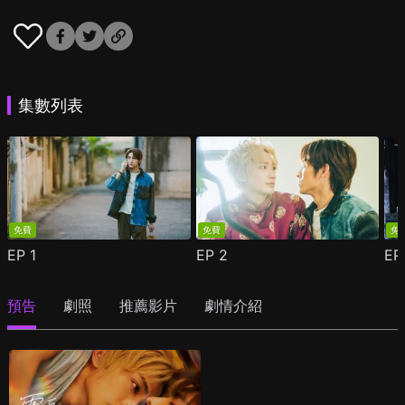
集數列表
免費
免費
免
EP
1
EP
2
E
預告
劇照
推薦影片
劇情介紹