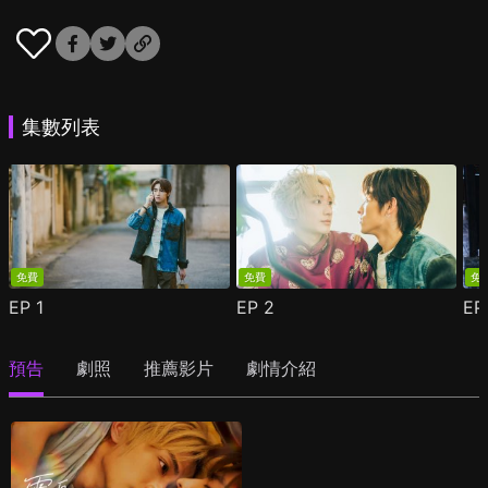
集數列表
免費
免費
免
EP
1
EP
2
E
預告
劇照
推薦影片
劇情介紹