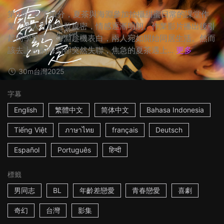
第9集: 為了加分，夏茶與海淵參加拍攝甜蜜日常的課堂作
業，兩人互動愈發親密，情感逐漸明朗。作業影片播出後引
起同學驚呼，海淵趁機表白，兩人宛如開始同居生活。然而
該去上班的海淵卻突然失聯，焦急的夏茶遇上...
更多
30m
台灣
2025
字幕
English
繁體中文
简体中文
Bahasa Indonesia
Tiếng Việt
ภาษาไทย
français
Deutsch
Español
Português
हिन्दी
標籤
男同志
BL
年齡差戀愛
青春戀愛
喜劇
奇幻
台灣
影集