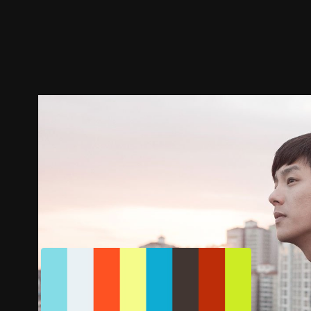
預告
劇照
推薦影片
劇情介紹