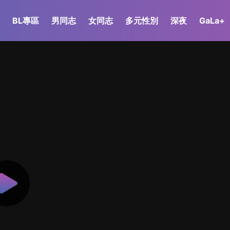
BL專區
男同志
女同志
多元性別
深夜
GaLa+