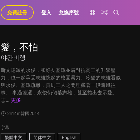
免費註冊
登入
兌換序號
愛，不怕
야간비행
斯文聰穎的永俊，和好友基澤並肩對抗高三的升學壓
力，也一起承受志雄挑起的校園暴力。冷酷的志雄看似
與永俊、基澤疏離，實則三人之間埋藏著一段隨風往
事。 事過境遷，永俊仍傾慕志雄，甚至豁出去示愛。
志...
更多
2h14m
韓國
2014
字幕
繁體中文
简体中文
English