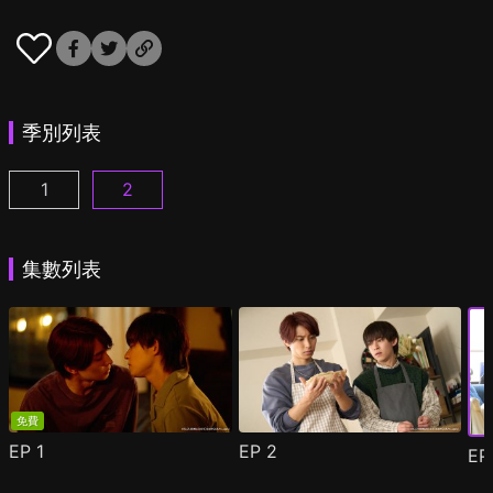
季別列表
1
2
我成為BL劇的主角了 第1集
我成為BL劇的主角了 第2季 第1集
(
)
(
)
集數列表
免費
EP
1
EP
2
E