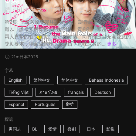
続・BLドラマの主演になりました
第3集: 前輩灰原突襲拜訪青柳家，讓赤藤措手不及，二人
還以「誰最了解青柳」開始對決。青柳雖一頭霧水，但也被
兩人真摯的心意觸動。勝出的赤藤，向青柳提出充滿愛意的
獎勵要求，場面甜到炸，灰原留下意味深長的...
更多
21m
日本
2025
字幕
English
繁體中文
简体中文
Bahasa Indonesia
Tiếng Việt
ภาษาไทย
français
Deutsch
Español
Português
हिन्दी
標籤
男同志
BL
愛情
喜劇
日本
影集