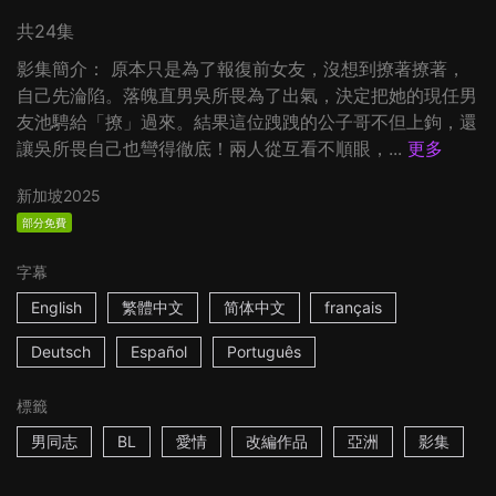
共24集
影集簡介： 原本只是為了報復前女友，沒想到撩著撩著，
自己先淪陷。落魄直男吳所畏為了出氣，決定把她的現任男
友池騁給「撩」過來。結果這位跩跩的公子哥不但上鉤，還
讓吳所畏自己也彎得徹底！兩人從互看不順眼，...
更多
新加坡
2025
部分免費
字幕
English
繁體中文
简体中文
français
Deutsch
Español
Português
標籤
男同志
BL
愛情
改編作品
亞洲
影集