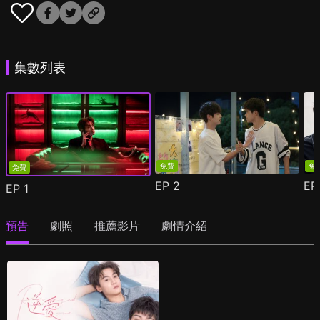
集數列表
免費
免
免費
EP
2
E
EP
1
預告
劇照
推薦影片
劇情介紹