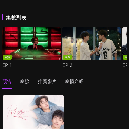
集數列表
免費
免費
免
EP
1
EP
2
E
預告
劇照
推薦影片
劇情介紹