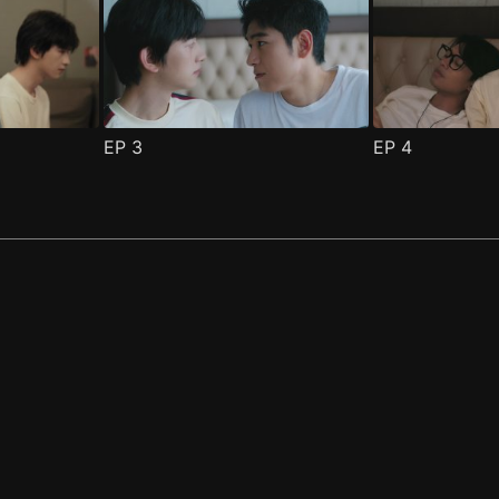
EP
3
EP
4