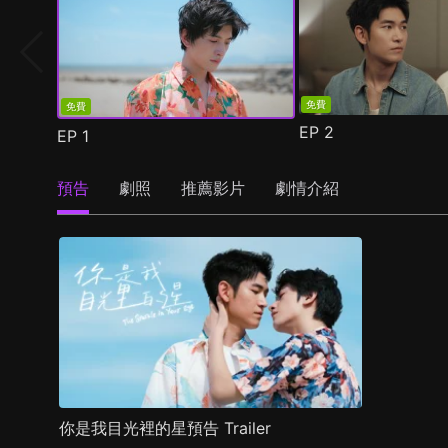
免費
免費
EP
2
EP
1
預告
劇照
推薦影片
劇情介紹
你是我目光裡的星預告 Trailer