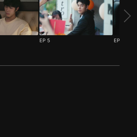
EP
5
EP
6