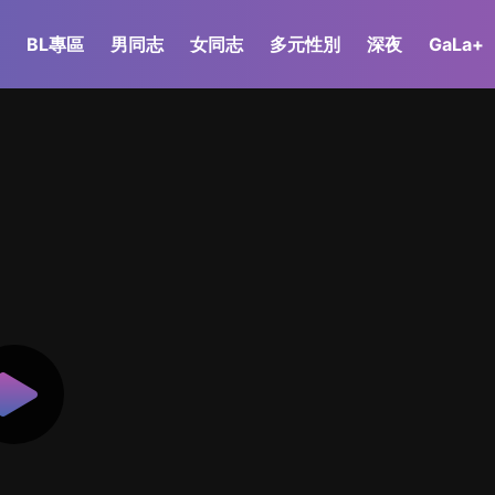
BL專區
男同志
女同志
多元性別
深夜
GaLa+