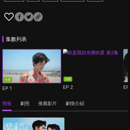
集數列表
免費
免費
EP
2
E
EP
1
預告
劇照
推薦影片
劇情介紹