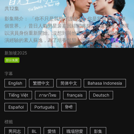
共12集
影集簡介： 「你不只是我想守護的人，你是我目光裡的整
個世界。」昔日人氣男星裴嘉因緋聞纏身、形象重挫，選擇
以演員身份重新開始。沒想到與他搭檔演出的，竟是毫無表
演經驗的素人蘇逸，為了培養默契，他們被迫同...
更多
新加坡
2025
部分免費
字幕
English
繁體中文
简体中文
Bahasa Indonesia
Tiếng Việt
ภาษาไทย
français
Deutsch
Español
Português
हिन्दी
標籤
男同志
BL
愛情
職場戀愛
影集