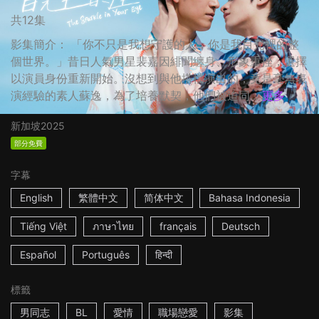
共12集
影集簡介： 「你不只是我想守護的人，你是我目光裡的整
個世界。」昔日人氣男星裴嘉因緋聞纏身、形象重挫，選擇
以演員身份重新開始。沒想到與他搭檔演出的，竟是毫無表
演經驗的素人蘇逸，為了培養默契，他們被迫同...
更多
新加坡
2025
部分免費
字幕
English
繁體中文
简体中文
Bahasa Indonesia
Tiếng Việt
ภาษาไทย
français
Deutsch
Español
Português
हिन्दी
標籤
男同志
BL
愛情
職場戀愛
影集