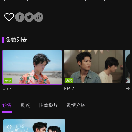
集數列表
免費
免費
EP
2
E
EP
1
預告
劇照
推薦影片
劇情介紹