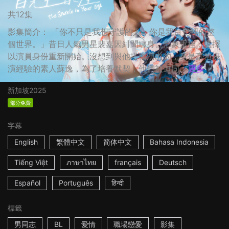
共12集
影集簡介： 「你不只是我想守護的人，你是我目光裡的整
個世界。」昔日人氣男星裴嘉因緋聞纏身、形象重挫，選擇
以演員身份重新開始。沒想到與他搭檔演出的，竟是毫無表
演經驗的素人蘇逸，為了培養默契，他們被迫同...
更多
新加坡
2025
部分免費
字幕
English
繁體中文
简体中文
Bahasa Indonesia
Tiếng Việt
ภาษาไทย
français
Deutsch
Español
Português
हिन्दी
標籤
男同志
BL
愛情
職場戀愛
影集