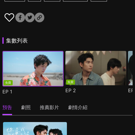
集數列表
免費
免費
EP
2
E
EP
1
預告
劇照
推薦影片
劇情介紹