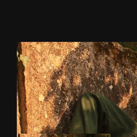
預告
劇照
推薦影片
劇情介紹