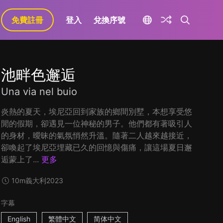
免費註冊
登入
兌換序號
池畔色邂逅
Una via nel buio
炎熱的夏天，埃尼亞回到家族的鄉間別墅，本想享受悠
閒的假期，卻遇見一位神秘的男子。他們都有著吸引人
的身材，曖昧的氣氛悄然升溫。隨著二人越來越接近，
卻喚起了埃尼亞埋藏已久的回憶與傷痛，讓這場夏日邂
逅蒙上了...
更多
10m
義大利
2023
字幕
English
繁體中文
简体中文