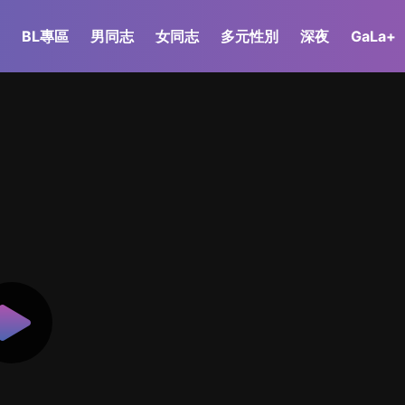
BL專區
男同志
女同志
多元性別
深夜
GaLa+