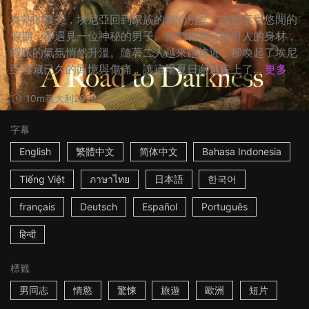
炎熱的夏天，埃尼亞回到家族的鄉間別墅，本想享受悠閒的
假期，卻遇見一位神秘的男子。他們都有著吸引人的身材，
曖昧的氣氛悄然升溫。隨著二人越來越接近，卻喚起了埃尼
亞埋藏已久的回憶與傷痛，讓這場夏日邂逅蒙上了...
更多
10m
義大利
2023
字幕
English
繁體中文
简体中文
Bahasa Indonesia
Tiếng Việt
ภาษาไทย
日本語
한국어
français
Deutsch
Español
Português
हिन्दी
標籤
男同志
情慾
驚悚
旅遊
歐洲
短片