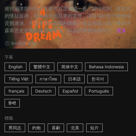
彼得滿懷期待與好友麥可共度激情一夜，卻沒想到，從室友
的懷疑眼神，到各種突如其來的意外，讓這場約炮行動變成
災難連連。究竟彼得能否順利圓夢？還是抱憾入眠？導演伊
森韋恩史密斯自編自導自演，以詼諧筆觸描繪現代...
更多
8m
美國
2022
字幕
English
繁體中文
简体中文
Bahasa Indonesia
Tiếng Việt
ภาษาไทย
日本語
한국어
français
Deutsch
Español
Português
हिन्दी
標籤
男同志
約炮
喜劇
北美
短片