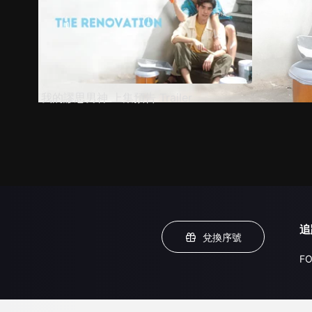
我的謬思男神 上集預告 Trailer
追
兌換序號
FO