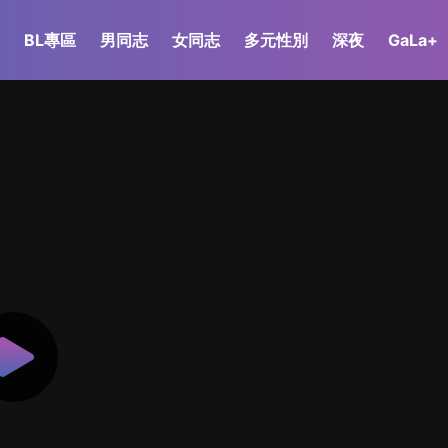
BL專區
男同志
女同志
多元性別
深夜
GaLa+