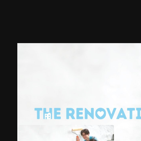
預告
劇照
推薦影片
劇情介紹