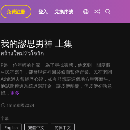
免費註冊
登入
兌換序號
我的謬思男神 上集
สร้างใหม่หัวใจรัก
P是一位年輕的作家，為了尋找靈感，他來到一間度假
村民宿寫作，卻發現這裡因裝修而暫停營業。民宿老闆
Athit過去曾經歷心碎，如今只想讓這個地方重獲新生。
他試圖透過系統退還訂金，讓皮伊離開，但皮伊卻執意
留...
更多
1h1m
泰國
2024
字幕
English
繁體中文
简体中文