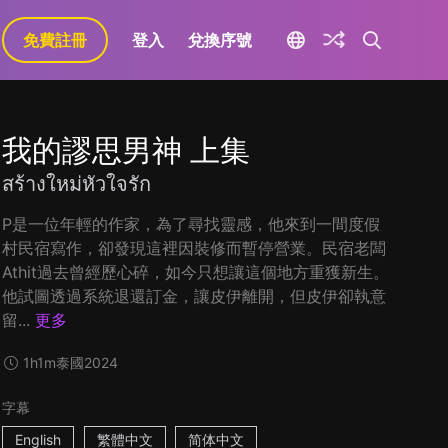
免費註冊
登入
兌換序號
我的謬思男神 上集
สร้างใหม่หัวใจรัก
P是一位年輕的作家，為了尋找靈感，他來到一間度假
村民宿寫作，卻發現這裡因裝修而暫停營業。民宿老闆
Athit過去曾經歷心碎，如今只想讓這個地方重獲新生。
他試圖透過系統退還訂金，讓皮伊離開，但皮伊卻執意
留...
更多
1h1m
泰國
2024
字幕
English
繁體中文
简体中文