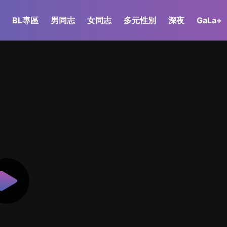
BL專區
男同志
女同志
多元性別
深夜
GaLa+