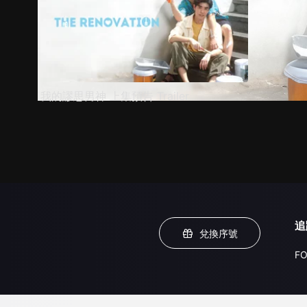
我的謬思男神 上集預告 Trailer
追
兌換序號
FO