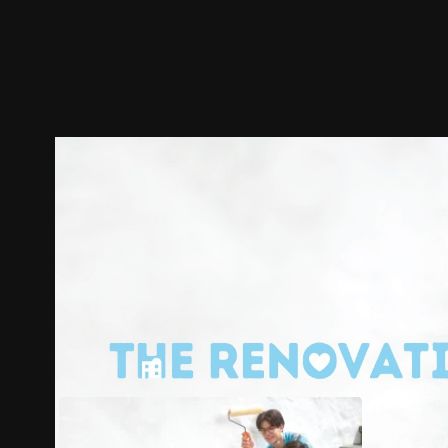
預告
劇照
推薦影片
劇情介紹