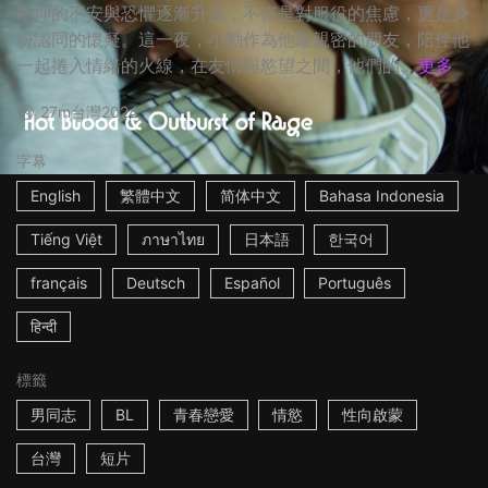
壓抑的不安與恐懼逐漸升高，不僅是對服役的焦慮，更是身
份認同的懷疑。這一夜，小勳作為他最親密的朋友，陪伴他
一起捲入情緒的火線，在友情與慾望之間，他們的...
更多
27m
台灣
2024
字幕
English
繁體中文
简体中文
Bahasa Indonesia
Tiếng Việt
ภาษาไทย
日本語
한국어
français
Deutsch
Español
Português
हिन्दी
標籤
男同志
BL
青春戀愛
情慾
性向啟蒙
台灣
短片