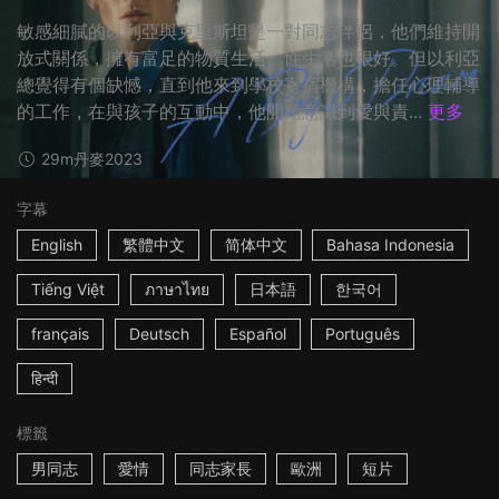
敏感細膩的以利亞與克里斯坦是一對同志伴侶，他們維持開
放式關係，擁有富足的物質生活、性生活也很好。但以利亞
總覺得有個缺憾，直到他來到學校寄宿機構，擔任心理輔導
的工作，在與孩子的互動中，他開始意識到愛與責...
更多
29m
丹麥
2023
字幕
English
繁體中文
简体中文
Bahasa Indonesia
Tiếng Việt
ภาษาไทย
日本語
한국어
français
Deutsch
Español
Português
हिन्दी
標籤
男同志
愛情
同志家長
歐洲
短片