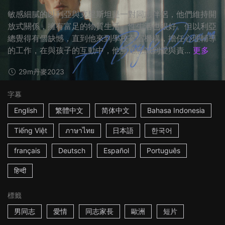
敏感細膩的以利亞與克里斯坦是一對同志伴侶，他們維持開
放式關係，擁有富足的物質生活、性生活也很好。但以利亞
總覺得有個缺憾，直到他來到學校寄宿機構，擔任心理輔導
的工作，在與孩子的互動中，他開始意識到愛與責...
更多
29m
丹麥
2023
字幕
English
繁體中文
简体中文
Bahasa Indonesia
Tiếng Việt
ภาษาไทย
日本語
한국어
français
Deutsch
Español
Português
हिन्दी
標籤
男同志
愛情
同志家長
歐洲
短片