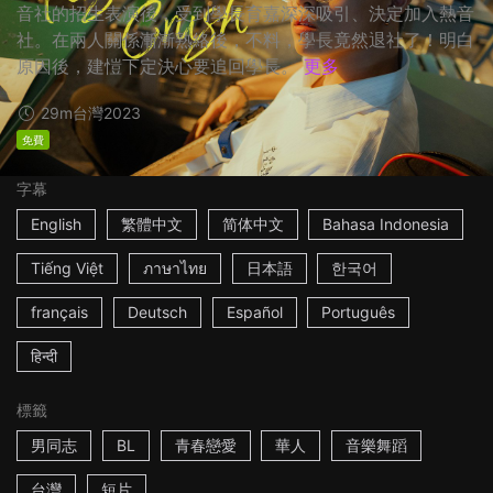
音社的招生表演後，受到學長育嘉深深吸引、決定加入熱音
社。在兩人關係漸漸熟絡後，不料，學長竟然退社了！明白
原因後，建愷下定決心要追回學長。
更多
29m
台灣
2023
免費
字幕
English
繁體中文
简体中文
Bahasa Indonesia
Tiếng Việt
ภาษาไทย
日本語
한국어
français
Deutsch
Español
Português
हिन्दी
標籤
男同志
BL
青春戀愛
華人
音樂舞蹈
台灣
短片