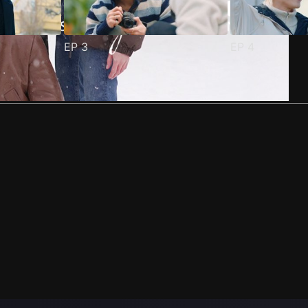
EP
3
EP
4