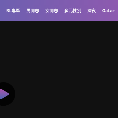
BL專區
男同志
女同志
多元性別
深夜
GaLa+