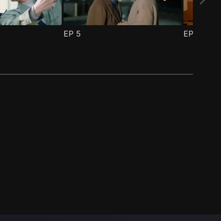
EP
5
EP
6