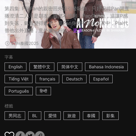
第四集: P與Pan的親密照外流引發騷動，只好安排Pan開直
播澄清二人只是朋友。雖然不情願，Pan仍照做，這讓P感
到失落，氣氛變得尷尬。當Pan身體不適留在家中，Plai代
替他出外直播，意外獲得粉絲...
更多
57m
泰國
2025
字幕
English
繁體中文
简体中文
Bahasa Indonesia
Tiếng Việt
français
Deutsch
Español
Português
हिन्दी
標籤
男同志
BL
愛情
旅遊
泰國
影集