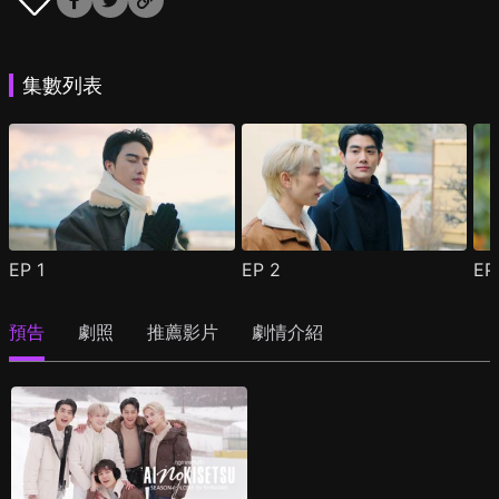
集數列表
EP
1
EP
2
E
預告
劇照
推薦影片
劇情介紹