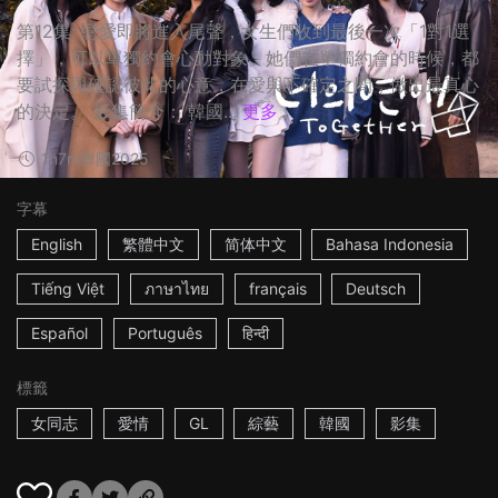
第12集: 戀愛即將進入尾聲，女生們收到最後一次「1對1選
擇」，可以單獨約會心動對象。她們在單獨約會的時候，都
要試探與確認彼此的心意，在愛與不確定之間，做出最真心
的決定。 影集簡介： 韓國...
更多
1h7m
韓國
2025
字幕
English
繁體中文
简体中文
Bahasa Indonesia
Tiếng Việt
ภาษาไทย
français
Deutsch
Español
Português
हिन्दी
標籤
女同志
愛情
GL
綜藝
韓國
影集