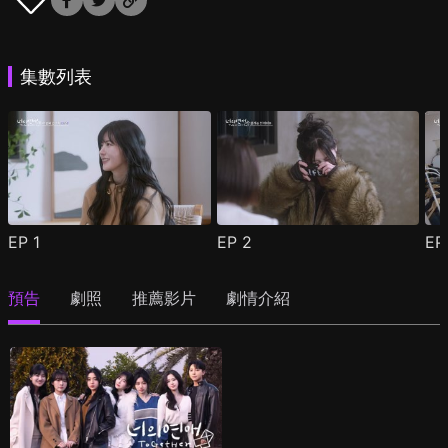
集數列表
EP
1
EP
2
E
預告
劇照
推薦影片
劇情介紹