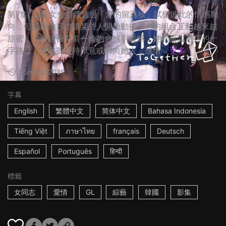
第7集: 八位女生持續透過「愛的留言板」試探彼此的情感動
向，但回覆內容也讓某些人開始動搖。有的組合互動越來越
甜蜜，也有組合對前一輪約會感到遺憾，她們面臨選擇的十
字路口，決定要堅持原意或轉向她人，感情...
更多
55m
韓國
2025
字幕
English
繁體中文
简体中文
Bahasa Indonesia
Tiếng Việt
ภาษาไทย
français
Deutsch
Español
Português
हिन्दी
標籤
女同志
愛情
GL
綜藝
韓國
影集