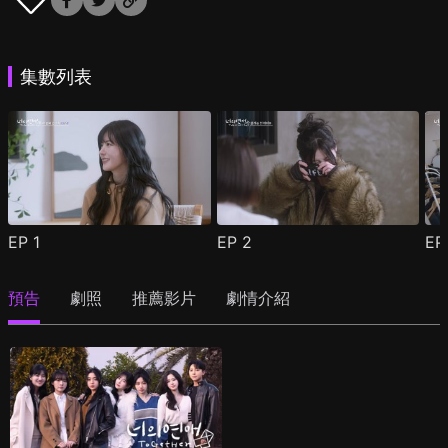
集數列表
EP
1
EP
2
E
預告
劇照
推薦影片
劇情介紹