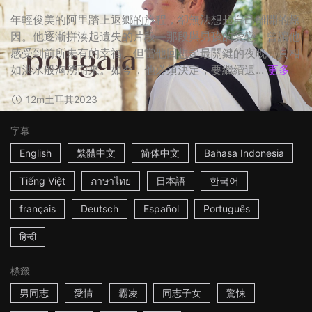
年輕俊美的阿里踏上返鄉的旅程，卻無法想起自己離開的原
因。他逐漸拼湊起遺失的片段—那段與男孩的愛戀，曾讓他
感受到前所未有的幸福。但當他回想起最關鍵的夜晚，真相
如洪水般洶湧而來。如今，他必須決定，要繼續遺...
更多
12m
土耳其
2023
字幕
English
繁體中文
简体中文
Bahasa Indonesia
Tiếng Việt
ภาษาไทย
日本語
한국어
français
Deutsch
Español
Português
हिन्दी
標籤
男同志
愛情
霸凌
同志子女
驚悚