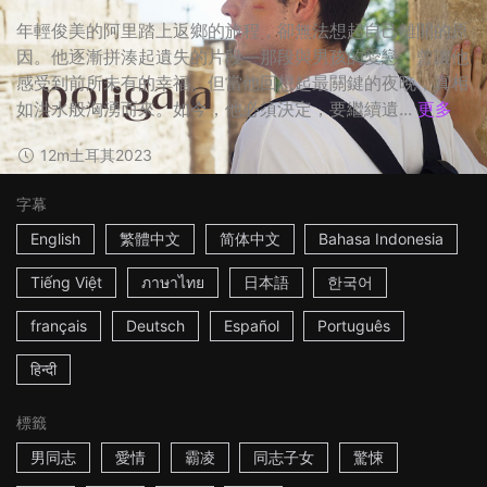
年輕俊美的阿里踏上返鄉的旅程，卻無法想起自己離開的原
因。他逐漸拼湊起遺失的片段—那段與男孩的愛戀，曾讓他
感受到前所未有的幸福。但當他回想起最關鍵的夜晚，真相
如洪水般洶湧而來。如今，他必須決定，要繼續遺...
更多
12m
土耳其
2023
字幕
English
繁體中文
简体中文
Bahasa Indonesia
Tiếng Việt
ภาษาไทย
日本語
한국어
français
Deutsch
Español
Português
हिन्दी
標籤
男同志
愛情
霸凌
同志子女
驚悚