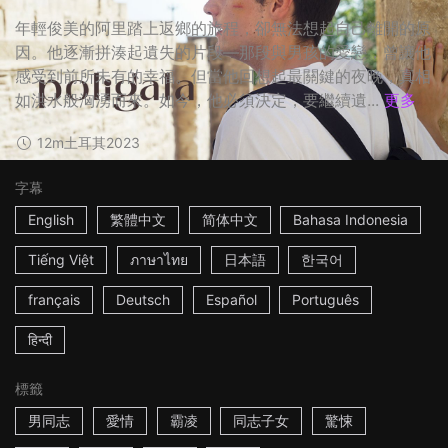
年輕俊美的阿里踏上返鄉的旅程，卻無法想起自己離開的原
因。他逐漸拼湊起遺失的片段—那段與男孩的愛戀，曾讓他
感受到前所未有的幸福。但當他回想起最關鍵的夜晚，真相
如洪水般洶湧而來。如今，他必須決定，要繼續遺...
更多
12m
土耳其
2023
字幕
English
繁體中文
简体中文
Bahasa Indonesia
Tiếng Việt
ภาษาไทย
日本語
한국어
français
Deutsch
Español
Português
हिन्दी
標籤
男同志
愛情
霸凌
同志子女
驚悚