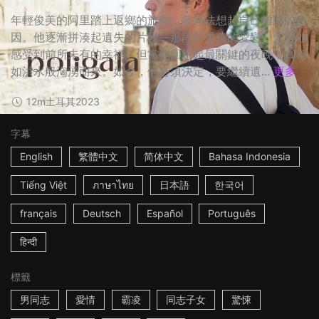
年輕俊美的阿里踏上返鄉的旅程，卻無法想起自己離開的原
因。他逐漸拼湊起遺失的片段—那段與男孩的愛戀，曾讓他
感受到前所未有的幸福。但當他回想起最關鍵的夜晚，真相
如洪水般洶湧而來。如今，他必須決定，要繼續遺...
更多
12m
土耳其
2023
字幕
English
繁體中文
简体中文
Bahasa Indonesia
Tiếng Việt
ภาษาไทย
日本語
한국어
français
Deutsch
Español
Português
हिन्दी
標籤
男同志
愛情
霸凌
同志子女
驚悚