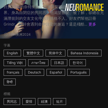
對於23歲的奈特來說，踏進雪梨同志圈就像闖入另一個世
界。身為自閉症的男同志，他渴望被愛、被了解，卻總在充
滿潛規則的交友文化中感到格格不入。好友們幫他註冊
Grindr，奈特會遇到命中注定的邂逅？還是殘酷...
更多
13m
澳洲
2024
字幕
English
繁體中文
简体中文
Bahasa Indonesia
Tiếng Việt
ภาษาไทย
日本語
한국어
français
Deutsch
Español
Português
हिन्दी
標籤
男同志
愛情
紐澳
短片