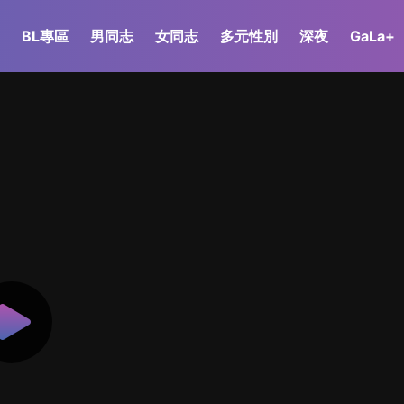
BL專區
男同志
女同志
多元性別
深夜
GaLa+