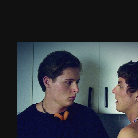
預告
劇照
推薦影片
劇情介紹