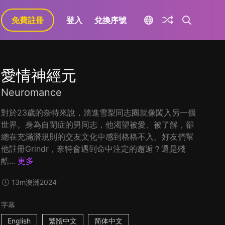
免費註冊
登入
兌換序號
愛情神經元
Neuromance
對於23歲的奈特來說，踏進雪梨同志圈就像闖入另一個
世界。身為自閉症的男同志，他渴望被愛、被了解，卻
總在充滿潛規則的交友文化中感到格格不入。好友們幫
他註冊Grindr，奈特會遇到命中注定的邂逅？還是殘
酷...
更多
13m
澳洲
2024
字幕
English
繁體中文
简体中文