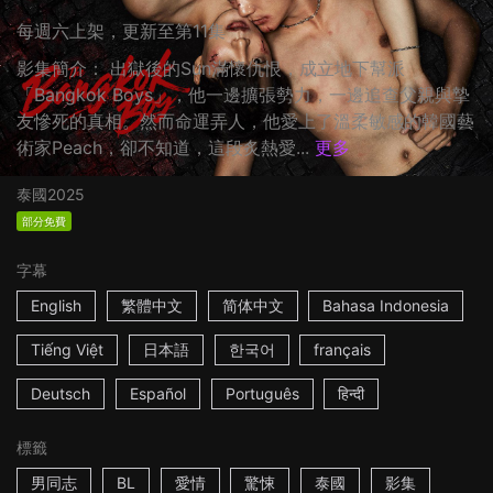
每週六上架，更新至第11集
影集簡介： 出獄後的Sun滿懷仇恨，成立地下幫派
「Bangkok Boys」，他一邊擴張勢力，一邊追查父親與摯
友慘死的真相。然而命運弄人，他愛上了溫柔敏感的韓國藝
術家Peach，卻不知道，這段炙熱愛...
更多
泰國
2025
部分免費
字幕
English
繁體中文
简体中文
Bahasa Indonesia
Tiếng Việt
日本語
한국어
français
Deutsch
Español
Português
हिन्दी
標籤
男同志
BL
愛情
驚悚
泰國
影集