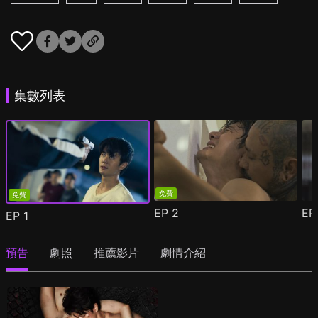
集數列表
免費
免費
EP
2
E
EP
1
預告
劇照
推薦影片
劇情介紹