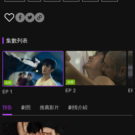
集數列表
免費
免費
EP
2
E
EP
1
預告
劇照
推薦影片
劇情介紹