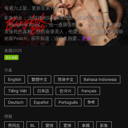
每週六上架，更新至第11集
影集簡介： 出獄後的Sun滿懷仇恨，成立地下幫派
「Bangkok Boys」，他一邊擴張勢力，一邊追查父親與摯
友慘死的真相。然而命運弄人，他愛上了溫柔敏感的韓國藝
術家Peach，卻不知道，這段炙熱愛...
更多
泰國
2025
部分免費
字幕
English
繁體中文
简体中文
Bahasa Indonesia
Tiếng Việt
日本語
한국어
français
Deutsch
Español
Português
हिन्दी
標籤
男同志
BL
愛情
驚悚
泰國
影集