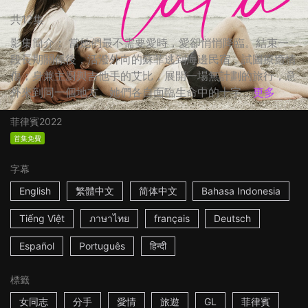
共12集
影集簡介： 當她們最不需要愛時，愛卻悄悄降臨。結束一
段長期關係後，活潑外向的蘇菲逃到海邊民宿，試圖療癒情
傷；身兼主廚與吉他手的艾比，展開一場無計劃的旅行，意
外來到同一個地方。她們各自面臨生命中的十字...
更多
菲律賓
2022
首集免費
字幕
English
繁體中文
简体中文
Bahasa Indonesia
Tiếng Việt
ภาษาไทย
français
Deutsch
Español
Português
हिन्दी
標籤
女同志
分手
愛情
旅遊
GL
菲律賓