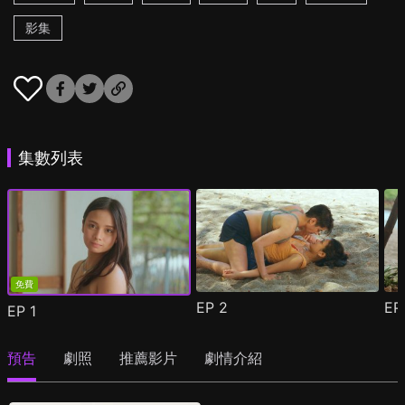
影集
集數列表
免費
EP
2
E
EP
1
預告
劇照
推薦影片
劇情介紹