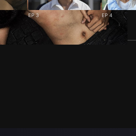
EP
3
EP
4