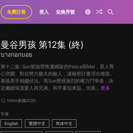
免費註冊
登入
兌換序號
曼谷男孩 第12集 (終)
บางกอกบอย
第十二集: Sun冒險營救遭綁架的Peace與Mei，眾人齊
心突圍、對抗勢力龐大的敵人，讓秘密計畫浮出檯面、
幕後黑手相繼伏法。而Sun歷經激烈的權力鬥爭後，決
定繼續保護愛人與兄弟。和平看似來臨，但真...
更多
1h6m
泰國
2025
字幕
English
繁體中文
简体中文