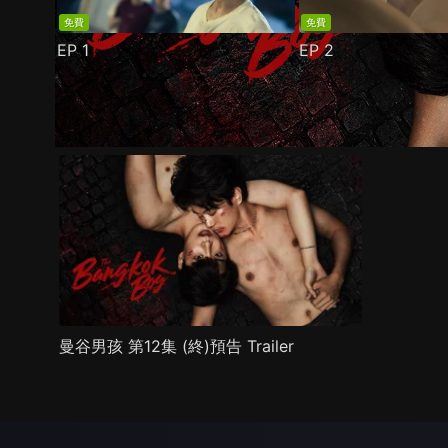
免費
免費
EP
1
EP
2
預告
劇照
推薦影片
劇情介紹
曼谷男孩 第12集 (終)預告 Trailer