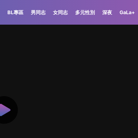
BL專區
男同志
女同志
多元性別
深夜
GaLa+