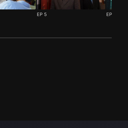
EP
5
EP
6