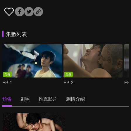
集數列表
免費
免費
EP
1
EP
2
E
預告
劇照
推薦影片
劇情介紹