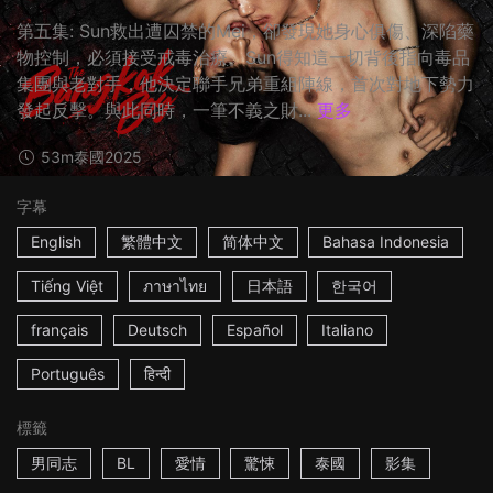
第五集: Sun救出遭囚禁的Mei，卻發現她身心俱傷、深陷藥
物控制，必須接受戒毒治療。Sun得知這一切背後指向毒品
集團與老對手，他決定聯手兄弟重組陣線，首次對地下勢力
發起反擊。與此同時，一筆不義之財...
更多
53m
泰國
2025
字幕
English
繁體中文
简体中文
Bahasa Indonesia
Tiếng Việt
ภาษาไทย
日本語
한국어
français
Deutsch
Español
Italiano
Português
हिन्दी
標籤
男同志
BL
愛情
驚悚
泰國
影集