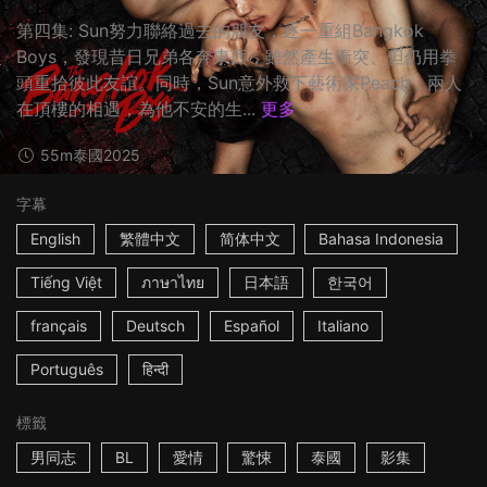
第四集: Sun努力聯絡過去的朋友，逐一重組Bangkok
Boys，發現昔日兄弟各奔東西，雖然產生衝突、但仍用拳
頭重拾彼此友誼。同時，Sun意外救下藝術家Peach，兩人
在頂樓的相遇，為他不安的生...
更多
55m
泰國
2025
字幕
English
繁體中文
简体中文
Bahasa Indonesia
Tiếng Việt
ภาษาไทย
日本語
한국어
français
Deutsch
Español
Italiano
Português
हिन्दी
標籤
男同志
BL
愛情
驚悚
泰國
影集