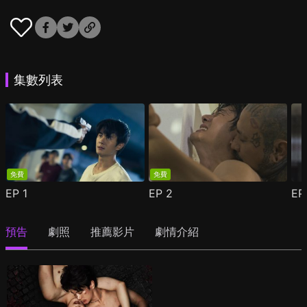
集數列表
免費
免費
EP
1
EP
2
E
預告
劇照
推薦影片
劇情介紹