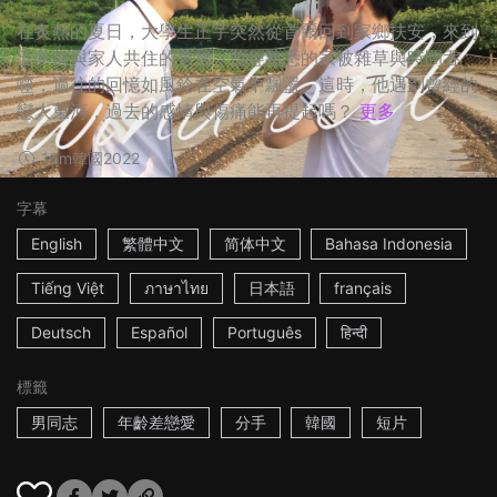
在炙熱的夏日，大學生正宇突然從首爾回到家鄉扶安，來到
五年前與家人共住的舊居，曾經熟悉的家被雜草與時間吞
噬，過往的回憶如風鈴在空氣中飄盪。這時，他遇到曾經的
戀人東河，過去的感情與傷痛能再提起嗎？
更多
16m
韓國
2022
字幕
English
繁體中文
简体中文
Bahasa Indonesia
Tiếng Việt
ภาษาไทย
日本語
français
Deutsch
Español
Português
हिन्दी
標籤
男同志
年齡差戀愛
分手
韓國
短片