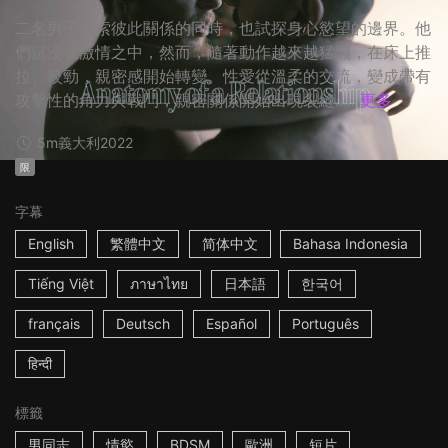
二名男子探索彼此關係的同時，也試探身心慾望的邊界。他
們沉浸在激情之中，然而，隨著動作越來越猛烈，在床上推
拉、較勁，親密感開始轉變。性愛從溫柔的交流，變成帶有
攻擊性的角力與戰鬥，親密關係開始出現裂縫.....
更多
5m
義大利
2022
限
字幕
English
繁體中文
简体中文
Bahasa Indonesia
Tiếng Việt
ภาษาไทย
日本語
한국어
français
Deutsch
Español
Português
हिन्दी
標籤
男同志
情慾
BDSM
歐洲
短片