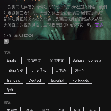
一對男同志伴侶的感情陷入低潮，為了挽救這段關係，他們
決定讓第三者加入。大量的開放性愛看似讓他們更加親密，
卻無法真正解決內心的問題，反而讓彼此的距離越來越遠。
大膽直白的視覺風格，呈現親密關係中的不安、慾...
更多
9m
義大利
2024
限
字幕
English
繁體中文
简体中文
Bahasa Indonesia
Tiếng Việt
ภาษาไทย
日本語
한국어
français
Deutsch
Español
Português
हिन्दी
標籤
男同志
分手
情慾
約炮
歐洲
短片