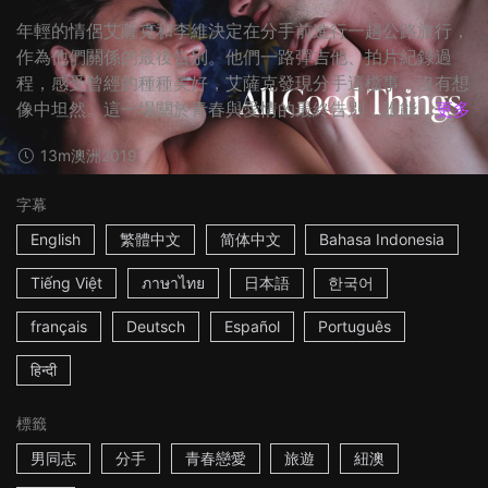
年輕的情侶艾薩克和李維決定在分手前進行一趟公路旅行，
作為他們關係的最後告別。他們一路彈吉他、拍片紀錄過
程，感受曾經的種種美好，艾薩克發現分手這檔事，沒有想
像中坦然。這一場關於青春與愛情的最終告別，誰能...
更多
13m
澳洲
2019
字幕
English
繁體中文
简体中文
Bahasa Indonesia
Tiếng Việt
ภาษาไทย
日本語
한국어
français
Deutsch
Español
Português
हिन्दी
標籤
男同志
分手
青春戀愛
旅遊
紐澳