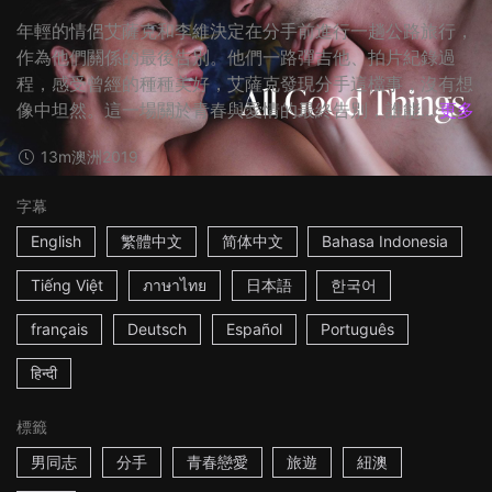
年輕的情侶艾薩克和李維決定在分手前進行一趟公路旅行，
作為他們關係的最後告別。他們一路彈吉他、拍片紀錄過
程，感受曾經的種種美好，艾薩克發現分手這檔事，沒有想
像中坦然。這一場關於青春與愛情的最終告別，誰能...
更多
13m
澳洲
2019
字幕
English
繁體中文
简体中文
Bahasa Indonesia
Tiếng Việt
ภาษาไทย
日本語
한국어
français
Deutsch
Español
Português
हिन्दी
標籤
男同志
分手
青春戀愛
旅遊
紐澳