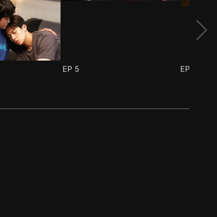
EP
5
EP
6