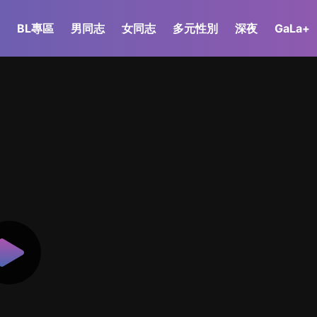
BL專區
男同志
女同志
多元性別
深夜
GaLa+