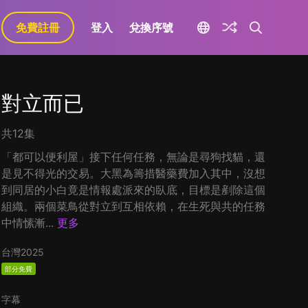
免費註冊
登入
兌換序號
對立而已
共12集
「都可以便利屋」接下任何任務，無論是尋狗找貓，還
是見不得光的交易。大黑為籌措醫藥費加入其中，沒想
到同居的小白竟是情報處派來的臥底，目標是剷除這個
組織。兩個菜鳥從對立到互相依賴，在生死與共的任務
中情愫漸...
更多
台灣
2025
部分免費
字幕