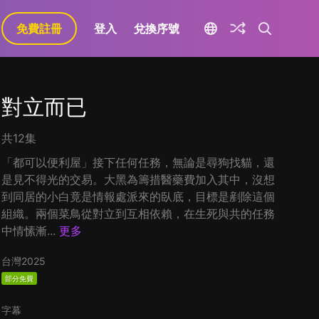
免費註冊
登入
兌換序號
對立而已
共12集
「都可以便利屋」接下任何任務，無論是尋狗找貓，還
是見不得光的交易。大黑為籌措醫藥費加入其中，沒想
到同居的小白竟是情報處派來的臥底，目標是剷除這個
組織。兩個菜鳥從對立到互相依賴，在生死與共的任務
中情愫漸...
更多
台灣
2025
部分免費
字幕