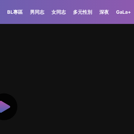
BL專區
男同志
女同志
多元性別
深夜
GaLa+