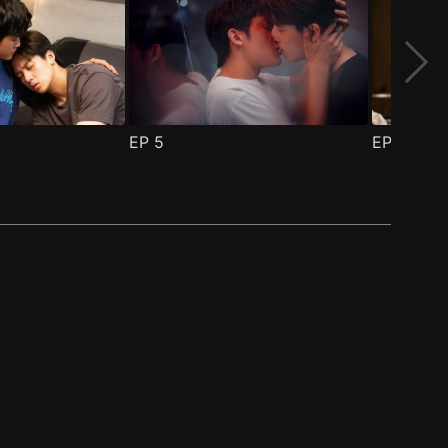
EP
5
EP
6