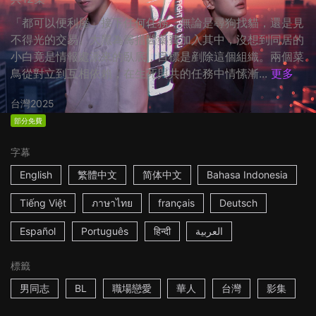
「都可以便利屋」接下任何任務，無論是尋狗找貓，還是見
不得光的交易。大黑為籌措醫藥費加入其中，沒想到同居的
小白竟是情報處派來的臥底，目標是剷除這個組織。兩個菜
鳥從對立到互相依賴，在生死與共的任務中情愫漸...
更多
台灣
2025
部分免費
字幕
English
繁體中文
简体中文
Bahasa Indonesia
Tiếng Việt
ภาษาไทย
français
Deutsch
Español
Português
हिन्दी
العربية
標籤
男同志
BL
職場戀愛
華人
台灣
影集