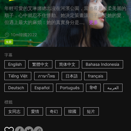
年輕可愛的艾琳娜總出沒在河濱公園，當她看見溫柔美麗的
順子，心中就忍不住悸動。她決定策畫讓順子接受她的愛，
但遇上最大的麻煩：她的真實身分是...。
更多
10m
韓國
2022
免費
字幕
English
繁體中文
简体中文
Bahasa Indonesia
Tiếng Việt
ภาษาไทย
日本語
français
Deutsch
Español
Português
हिन्दी
العربية
標籤
女同志
愛情
奇幻
韓國
短片