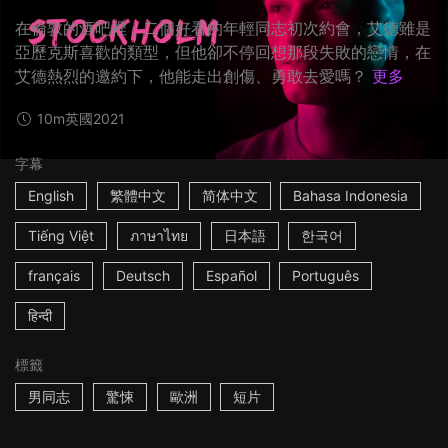
在倫敦的酒吧裡，二個好看的年輕同志初次約會，艾德雖是
亞歷克斯喜歡的類型，但他卻不停回想那段失敗的戀情，在
艾德熱烈的邀約下，他能走出創傷、勇敢去愛嗎？
更多
10m
英國
2021
字幕
English
繁體中文
简体中文
Bahasa Indonesia
Tiếng Việt
ภาษาไทย
日本語
한국어
français
Deutsch
Español
Português
हिन्दी
標籤
男同志
驚悚
歐洲
短片