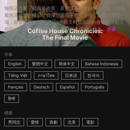
咖啡店喜劇三部曲最終章，直男試圖轉變自我，鬧出一連串
尷尬又爆笑的情節；資深戀愛高手在疫情後，重返約會市
場，卻發現規矩都變了...。十段笑料百出的約會實境與動人
告白，原來，在這個咖啡店裡，同志們的愛情永...
更多
1h37m
美國
2024
字幕
English
繁體中文
简体中文
Bahasa Indonesia
Tiếng Việt
ภาษาไทย
日本語
한국어
français
Deutsch
Español
Português
हिन्दी
標籤
男同志
愛情
喜劇
北美
電影