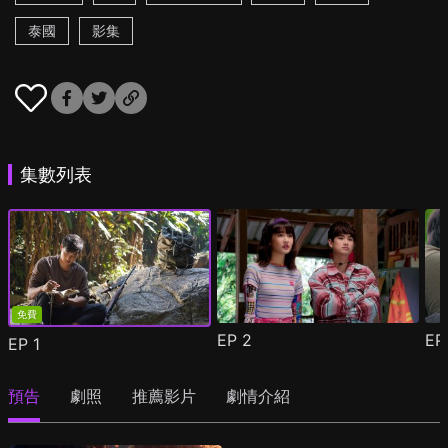
泰國
影集
集數列表
免費
EP
2
E
EP
1
預告
劇照
推薦影片
劇情介紹