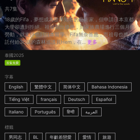
共7集
18歲的Fifa，夢想成為世界知名的藝術家，但申請日本京都
大學卻遭到拒絕。祖母開出條件，到家族農場進行三個月的
勞動，就支持他到日本留學。Fifa無奈答應，而祖母也將他
託付給30歲的森林巡護員Hem，在...
更多
泰國
2025
首集免費
字幕
English
繁體中文
简体中文
Bahasa Indonesia
Tiếng Việt
français
Deutsch
Español
Italiano
Português
हिन्दी
العربية
標籤
男同志
BL
年齡差戀愛
愛情
旅遊